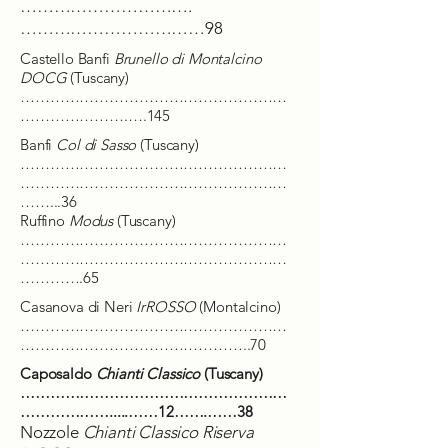
………………………….
……………………………98
Castello Banfi
Brunello di Montalcino
DOCG
(Tuscany)
………………………………………………
………………….….145
Banfi
Col di Sasso
(Tuscany)
………………………………………………
………………………………………………
……...36
Ruffino
Modus
(Tuscany)
………………………………………………
………………………………………………
………….65
Casanova di Neri
IrROSSO
(Montalcino)
………………………………………………
………………………………………..70
Caposaldo
Chianti Classico
(Tuscany)
………………………………………
……
…
……………….....……12…
…
.……38
Nozzole
Chianti Classico Riserva