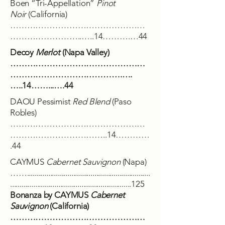
Boen “Tri-Appellation”
Pinot
Noir
(California)
…………………………………………
……………………..…..14……….…44
Decoy
Merlot
(Napa Valley)
…………………………………………
………………………………….….
…..14……...….44
DAOU Pessimist
Red Blend
(Paso
Robles)
…………………………………………
……………………………..14…………
.44
CAYMUS
Cabernet Sauvignon
(Napa)
……................................................................
...............................................................125
Bonanza by CAYMUS
Cabernet
Sauvignon
(California)
…………………………………………