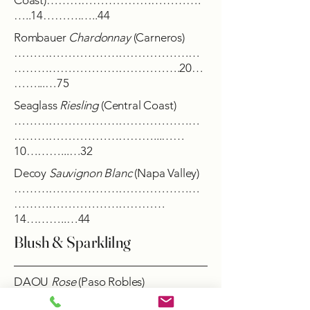
Coast)………………………………….
…..14……….…..44
Rombauer
Chardonnay
(Carneros)
…………………………………………
…………………………………….20…
……...…75
Seaglass
Riesling
(Central Coast)
…………………………………………
………………………………...……
10………...…32
Decoy
Sauvignon Blanc
(Napa Valley)
…………………………………………
…………………………………
14………..…44
Blush & Sparklilng
DAOU
Rose
(Paso Robles)
…………………………………………