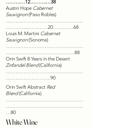
…………12……….…38
Austin Hope
Cabernet
Sauvignon
(Paso Robles)
…………………………………………
…………...…………20…….……68
Louis M. Martini
Cabernet
Sauvignon
(Sonoma)
…………………………………………
…………………………………….88
Orin Swift 8 Years in the Desert
Zinfandel Blend
(California)
…………………………………………
……………………….90
Orin Swift Abstract
Red
Blend
(California)
…………………………………………
…………………………………………
…80
White Wine